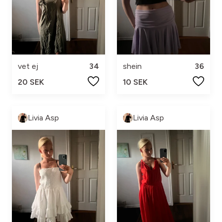
vet ej
34
shein
36
20 SEK
10 SEK
Livia Asp
Livia Asp