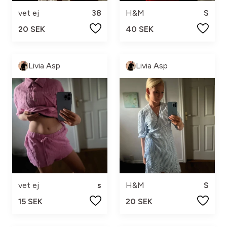
vet ej
38
H&M
S
20 SEK
40 SEK
Livia Asp
Livia Asp
vet ej
s
H&M
S
15 SEK
20 SEK