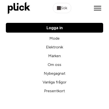
Sök
Logga in
Mode
Elektronik
Märken
Om oss
Nybegagnat
Vanliga frågor
Presentkort