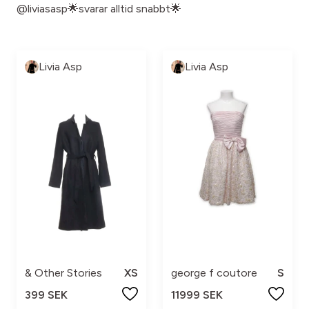
@liviasasp🌟svarar alltid snabbt🌟
Livia Asp
Livia Asp
& Other Stories
XS
george f coutore
S
399 SEK
11999 SEK