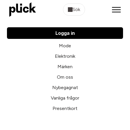
Sök
Logga in
Mode
Elektronik
Märken
Om oss
Nybegagnat
Vanliga frågor
Presentkort