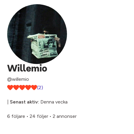
Willemio
@willemio
(2)
|
Senast aktiv:
Denna vecka
6 följare
•
24 följer
•
2 annonser