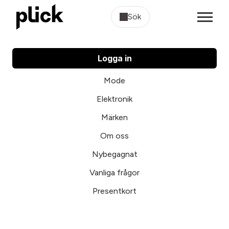
Sök
Logga in
Mode
Elektronik
Märken
Om oss
Nybegagnat
Vanliga frågor
Presentkort