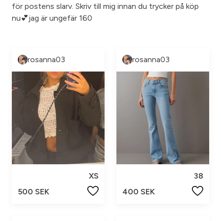
för postens slarv. Skriv till mig innan du trycker på köp
nu💕jag är ungefär 160
rosanna03
rosanna03
XS
38
500 SEK
400 SEK