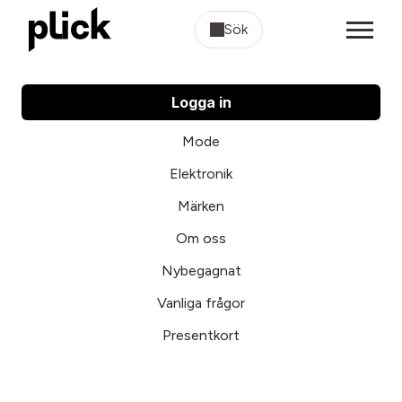
Sök
Logga in
Mode
Elektronik
Märken
Om oss
Nybegagnat
Vanliga frågor
Presentkort