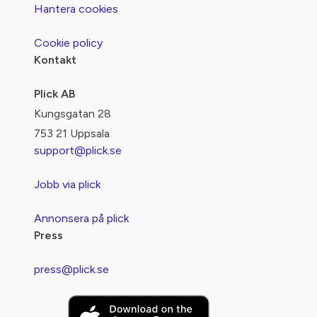
Hantera cookies
Cookie policy
Kontakt
Plick AB
Kungsgatan 28
753 21 Uppsala
support@plick.se
Jobb via plick
Annonsera på plick
Press
press@plick.se