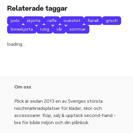
Relaterade taggar
polo
skjorta
raffe
overshirt
flanell
grisch
linneskjorta
rutig
vår
sommar
loading...
Om oss
Plick är sedan 2013 en av Sveriges största
nischmarknadsplatser för kläder, skor och
accessoarer. Köp, sälj & upptäck second-hand -
bra för både miljön och din plånbok.