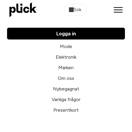
Sök
Logga in
Mode
Elektronik
Märken
Om oss
Nybegagnat
Vanliga frågor
Presentkort