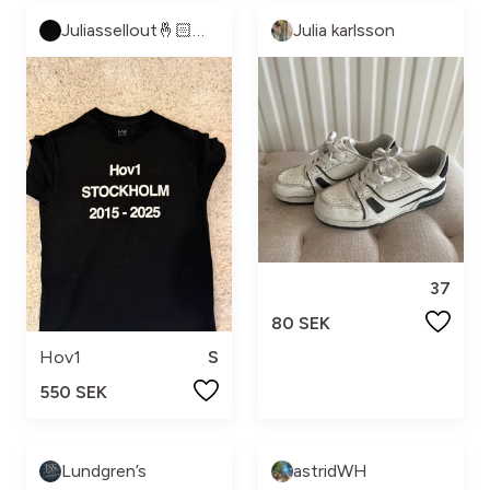
Juliassellout🤞🏻🤞🏻
Julia karlsson
37
80 SEK
Hov1
S
550 SEK
Lundgren’s
astridWH