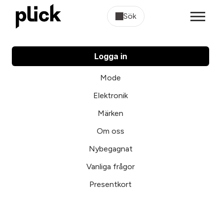
Sök
Logga in
Mode
Elektronik
Märken
Om oss
Nybegagnat
Vanliga frågor
Presentkort