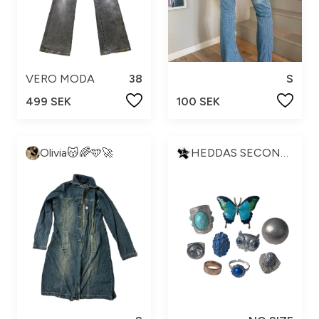
VERO MODA
38
S
499 SEK
100 SEK
Olivia😽🌈🩵🚀
HEDDAS SECONDHAND🛍💋✨