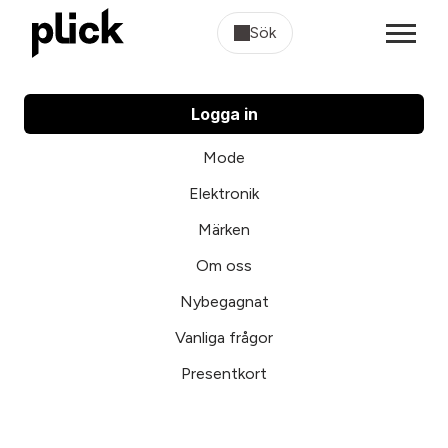
Sök
Logga in
Mode
Elektronik
Märken
Om oss
Nybegagnat
Vanliga frågor
Presentkort