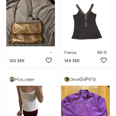
-
Fransa
XS-S
120 SEK
149 SEK
Moa_säljer
Olivia😽🌈🩵🚀