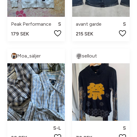
Peak Performance
S
avant garde
S
179 SEK
215 SEK
Moa_säljer
sellout
S-L
S