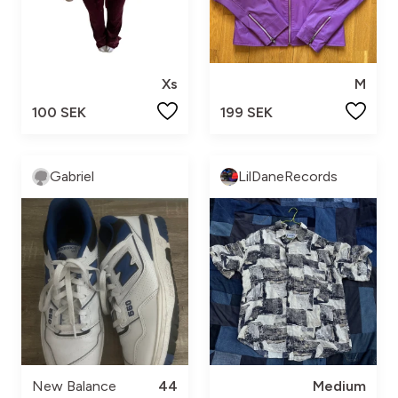
Xs
M
100 SEK
199 SEK
Gabriel
LilDaneRecords
New Balance
44
Medium