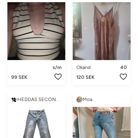
s/m
Okänd
40
99 SEK
120 SEK
HEDDAS SECONDHAND🛍💋✨
Moa