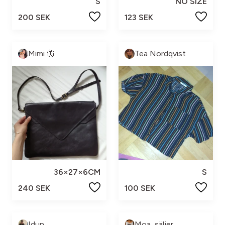
S
NO SIZE
200 SEK
123 SEK
Mimi 🦋
Tea Nordqvist
36×27×6CM
S
240 SEK
100 SEK
Idun
Moa_säljer