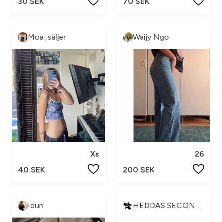
30 SEK
70 SEK
Moa_säljer
Waijy Ngo
Xs
26
40 SEK
200 SEK
Idun
HEDDAS SECONDHAND🛍💋✨