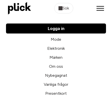
Sök
Logga in
Mode
Elektronik
Märken
Om oss
Nybegagnat
Vanliga frågor
Presentkort