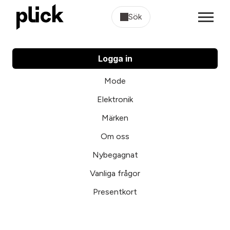
Sök
Logga in
Mode
Elektronik
Märken
Om oss
Nybegagnat
Vanliga frågor
Presentkort