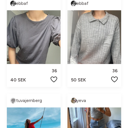
ebbaf
ebbaf
36
36
40 SEK
50 SEK
tuvajernberg
yeva