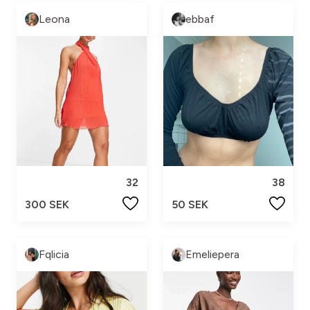
Leona
ebbaf
32
38
300 SEK
50 SEK
Fqlicia
Emeliepera