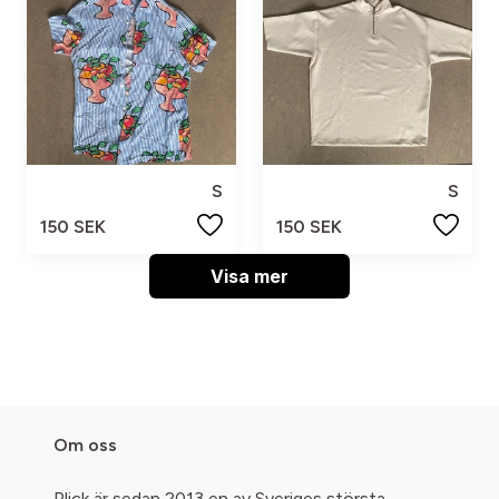
S
S
150 SEK
150 SEK
Visa mer
Om oss
Plick är sedan 2013 en av Sveriges största