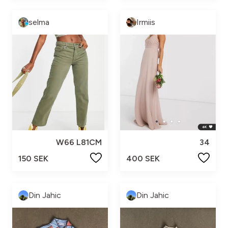
selma
Irmiis
W66 L81CM
34
150 SEK
400 SEK
Din Jahic
Din Jahic