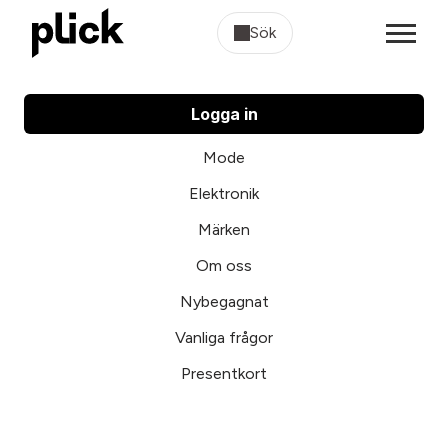
Sök
Logga in
Mode
Elektronik
Märken
Om oss
Nybegagnat
Vanliga frågor
Presentkort