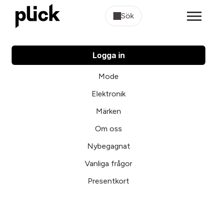
Sök
Logga in
Mode
Elektronik
Märken
Om oss
Nybegagnat
Vanliga frågor
Presentkort