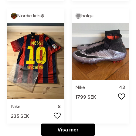
Nordic kits❄️
holgu
Nike
43
1799 SEK
Nike
S
235 SEK
Visa mer