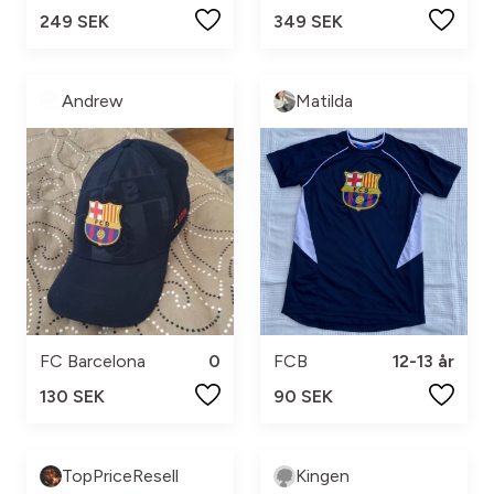
249 SEK
349 SEK
Andrew
Matilda
FC Barcelona
0
FCB
12-13 år
130 SEK
90 SEK
TopPriceResell
Kingen