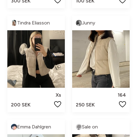
300 SEK
100 SEK
Tindra Eliasson
Junny
Xs
164
200 SEK
250 SEK
Emma Dahlgren
Sale on