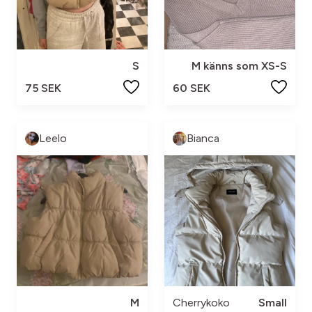
S
M känns som XS-S
75 SEK
60 SEK
Leelo
Bianca
M
Cherrykoko
Small