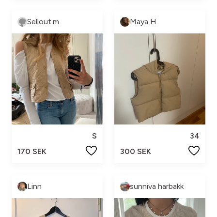
Sellout.m
Maya H
S
34
170 SEK
300 SEK
Linn
sunniva harbakk