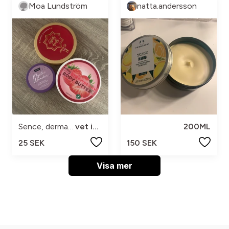
Moa Lundström
natta.andersson
Sence, dermaVIO
vet inte
200ML
25 SEK
150 SEK
Visa mer