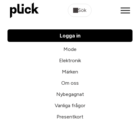
Sök
Logga in
Mode
Elektronik
Märken
Om oss
Nybegagnat
Vanliga frågor
Presentkort