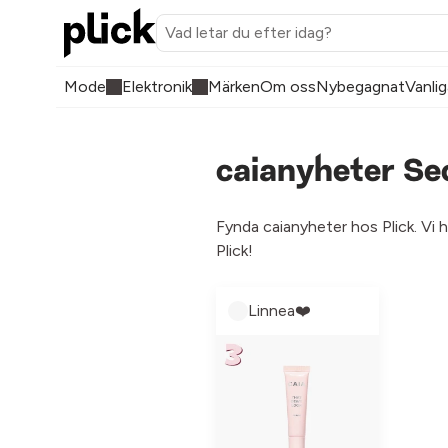
Mode
Elektronik
Märken
Om oss
Nybegagnat
Vanlig
caianyheter Se
Fynda caianyheter hos Plick. Vi 
Plick!
Linnea❤️