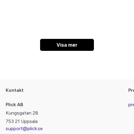
Visa mer
Kontakt
Pr
Plick AB
pr
Kungsgatan 28
753 21 Uppsala
support@plick.se