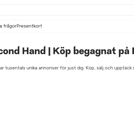
a frågor
Presentkort
cond Hand | Köp begagnat på 
har tusentals unika annonser för just dig. Köp, sälj och upptäc