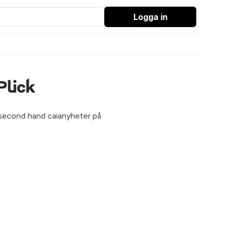
Logga in
Plick
k second hand caianyheter på