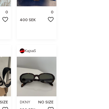
0
0
400 SEK
KajsaS
SIZE
DKNY
NO SIZE