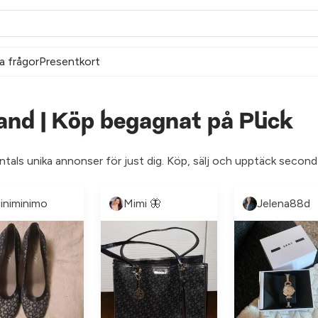
a frågor
Presentkort
nd | Köp begagnat på Plick
entals unika annonser för just dig. Köp, sälj och upptäck second
iniminimo
Mimi 🦋
Jelena88d