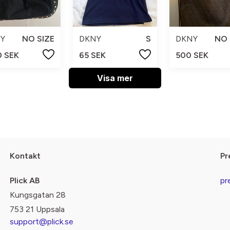
Y
NO SIZE
DKNY
S
DKNY
NO 
0 SEK
65 SEK
500 SEK
Visa mer
Kontakt
Pr
Plick AB
pr
Kungsgatan 28
753 21 Uppsala
support@plick.se