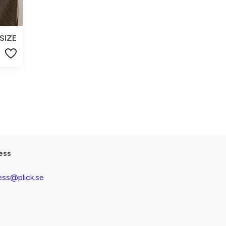
SIZE
ess
ess@plick.se