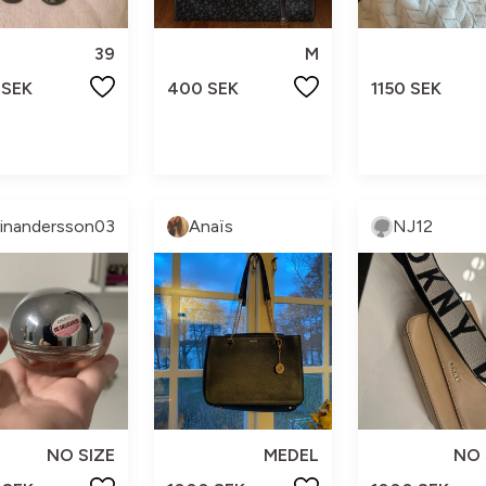
39
M
 SEK
400 SEK
1150 SEK
linandersson03
Anaïs
NJ12
NO SIZE
MEDEL
NO 