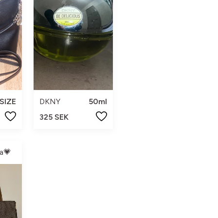
SIZE
DKNY
50ml
325 SEK
a💗