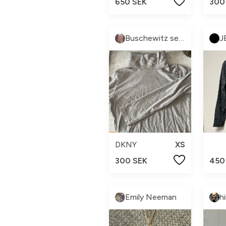
650 SEK
300
Buschewitz sellout
J
DKNY
XS
300 SEK
450
Emily Neeman
h