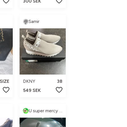
300 SEK
Samir
SIZE
DKNY
38
549 SEK
U super mercy ♡