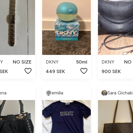
Y
NO SIZE
DKNY
50ml
DKNY
NO 
 SEK
449 SEK
900 SEK
ena
emilia
Sara Gichab