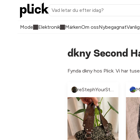
Mode
Elektronik
Märken
Om oss
Nybegagnat
Vanlig
dkny Second Ha
Fynda dkny hos Plick. Vi har tus
reStephYourStyle
M