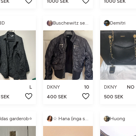
 SEK
1000 SEK
1000 SEK
BD
Buschewitz sellout
Demitri
L
DKNY
10
DKNY
NO 
 SEK
400 SEK
500 SEK
ildas garderob⭐️
☆ Hana (inga scambud snälla)
Huong