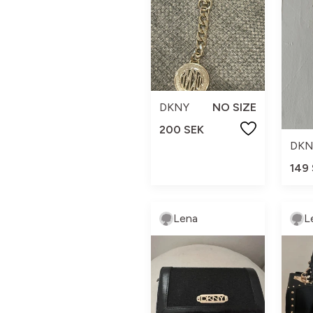
DKNY
NO SIZE
200 SEK
DKN
149
Lena
L