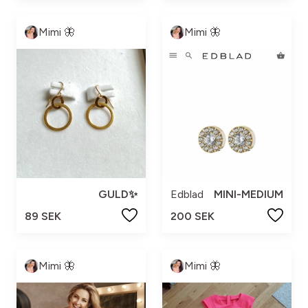
Mimi 🦋
Mimi 🦋
GULD✨
Edblad
MINI-MEDIUM
89 SEK
200 SEK
Mimi 🦋
Mimi 🦋