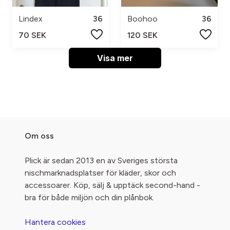
Lindex
36
Boohoo
36
70 SEK
120 SEK
Visa mer
Om oss
Plick är sedan 2013 en av Sveriges största
nischmarknadsplatser för kläder, skor och
accessoarer. Köp, sälj & upptäck second-hand -
bra för både miljön och din plånbok.
Hantera cookies