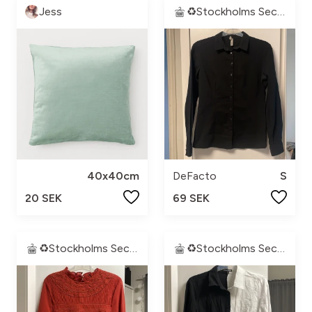
Jess
♻️Stockholms Second Hand♻️
40x40cm
DeFacto
S
20 SEK
69 SEK
♻️Stockholms Second Hand♻️
♻️Stockholms Second Hand♻️