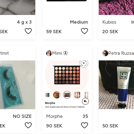
4 g x 3
Medium
Kubiss
I
 SEK
59 SEK
20 SEK
tmit
Mimi 🦋
Petra Ruzsa
NO SIZE
Morphe
35
SEK
90 SEK
50 SEK