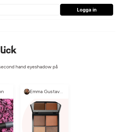
Logga in
lick
ck second hand eyeshadow på
on
Emma Gustavsson