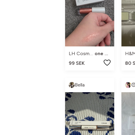
LH Cosmetics
one size
H&
99 SEK
80 
Bella
