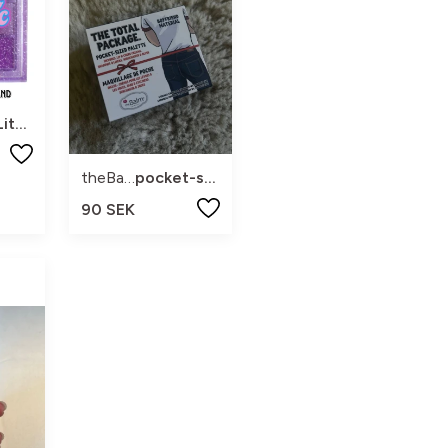
Liten
theBalm
pocket-size
90 SEK