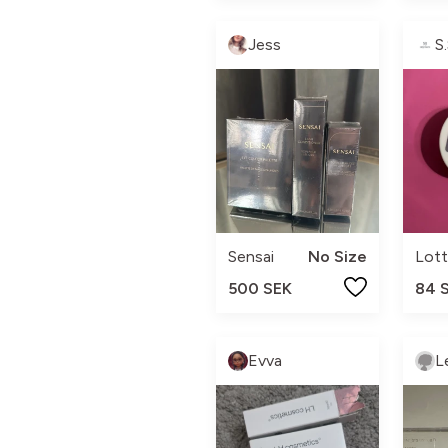
Jess
S
Sensai
No Size
Lott
500 SEK
84 
Evva
L