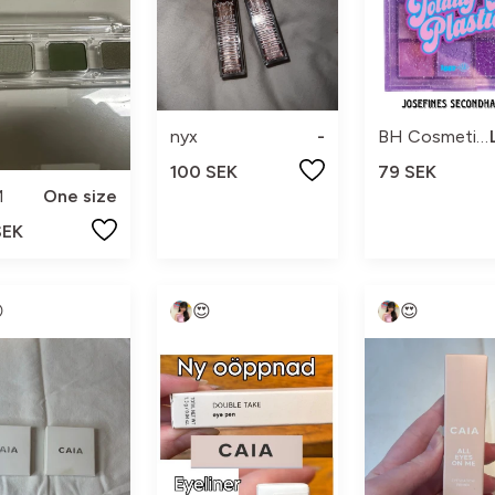
nyx
-
BH Cosmetics
100 SEK
79 SEK
M
One size
SEK

😍
😍