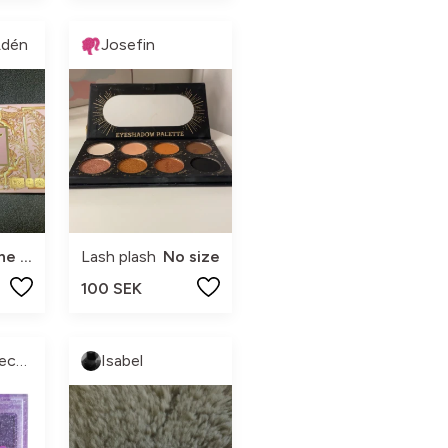
Adén
Josefin
one size
Lash plash
No size
100 SEK
Josefines Secondhand ❤
Isabel