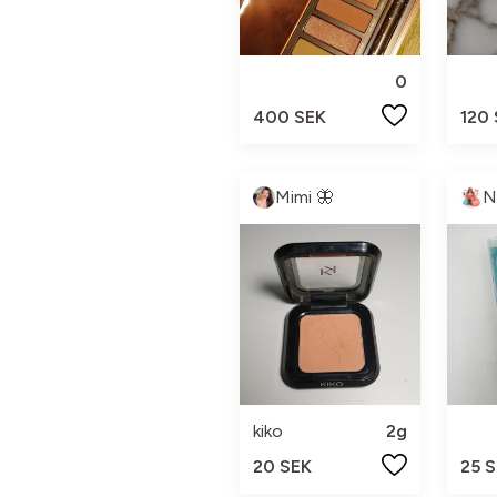
0
400 SEK
120
Mimi 🦋
N
kiko
2g
20 SEK
25 