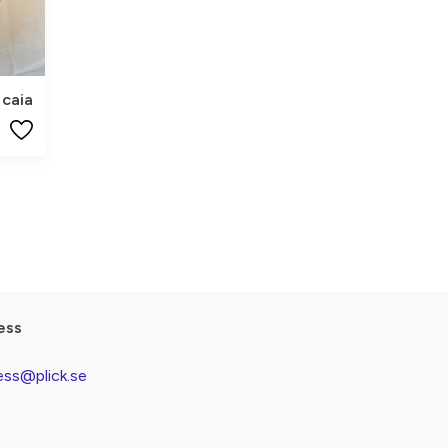
caia
ess
ess@plick.se