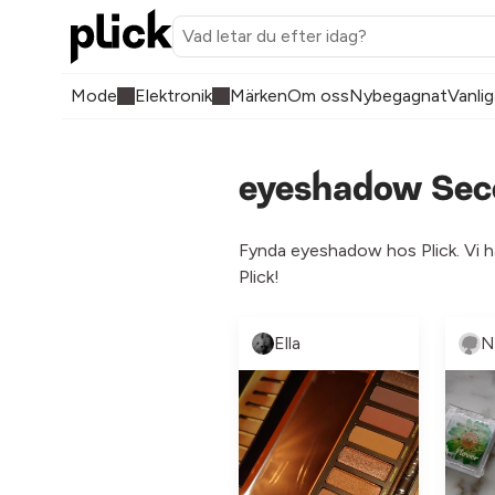
Mode
Elektronik
Märken
Om oss
Nybegagnat
Vanlig
eyeshadow Seco
Fynda eyeshadow hos Plick. Vi h
Plick!
Ella
N