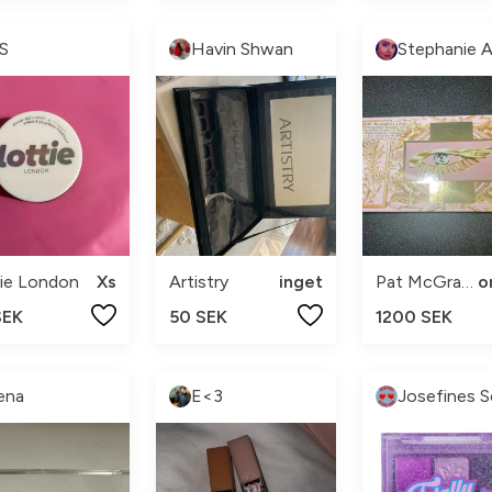
.S
Havin Shwan
Stephanie 
ie London
Xs
Artistry
inget
Pat McGrath Labs
SEK
50 SEK
1200 SEK
ena
E<3