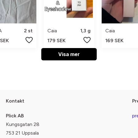
A
2 st
Caia
1,3 g
Caia
 SEK
179 SEK
169 SEK
Visa mer
Kontakt
Pr
Plick AB
pr
Kungsgatan 28
753 21 Uppsala