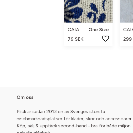
CAIA
One Size
CAI
79 SEK
299
Om oss
Plick är sedan 2013 en av Sveriges största
nischmarknadsplatser för kläder, skor och accessoarer.
Köp, sälj & upptäck second-hand - bra för både miljön
och din plånbok.