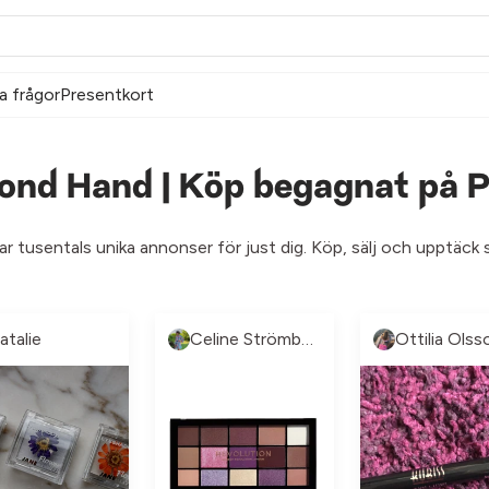
a frågor
Presentkort
nd Hand | Köp begagnat på P
ar tusentals unika annonser för just dig. Köp, sälj och upptä
atalie
Celine Strömberg
Ottilia Olss