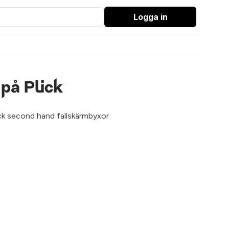
Logga in
på Plick
täck second hand fallskärmbyxor