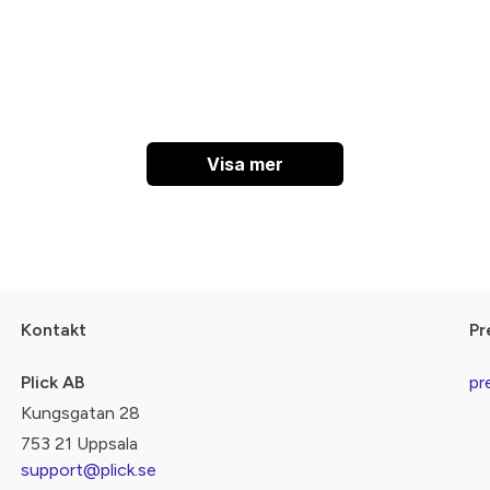
Visa mer
Kontakt
Pr
Plick AB
pr
Kungsgatan 28
753 21 Uppsala
support@plick.se