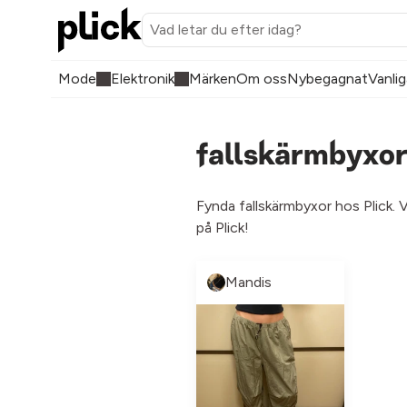
Mode
Elektronik
Märken
Om oss
Nybegagnat
Vanlig
fallskärmbyxor
Fynda fallskärmbyxor hos Plick. 
på Plick!
Mandis