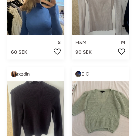
S
H&M
M
60 SEK
90 SEK
rxzdln
E C