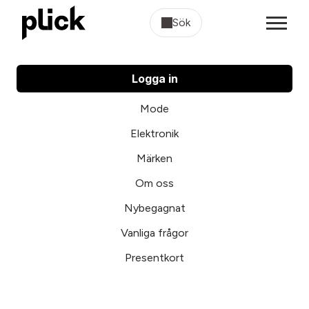
Sök
Logga in
Mode
Elektronik
Märken
Om oss
Nybegagnat
Vanliga frågor
Presentkort