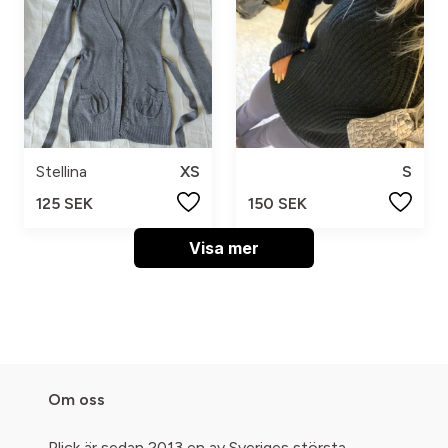
Stellina
XS
S
125 SEK
150 SEK
Visa mer
Om oss
Plick är sedan 2013 en av Sveriges största