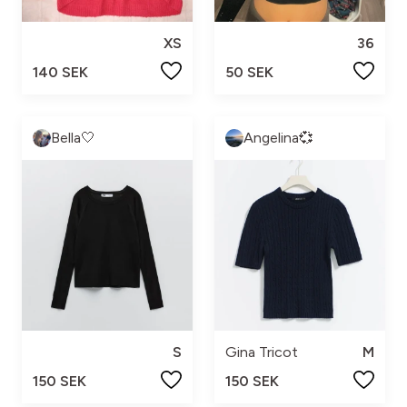
XS
36
140 SEK
50 SEK
Bella🤍
Angelina💞
S
Gina Tricot
M
150 SEK
150 SEK