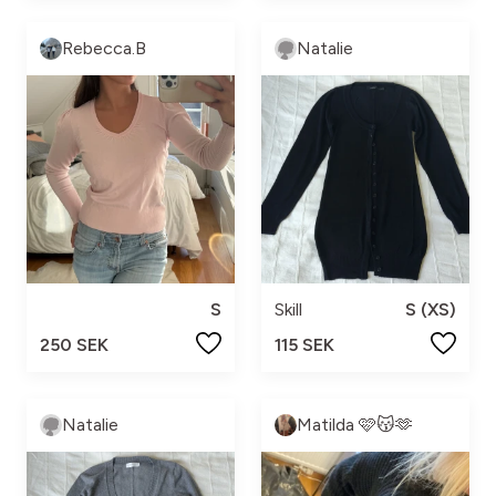
Rebecca.B
Natalie
S
Skill
S (XS)
250 SEK
115 SEK
Natalie
Matilda 🩷😽🫶