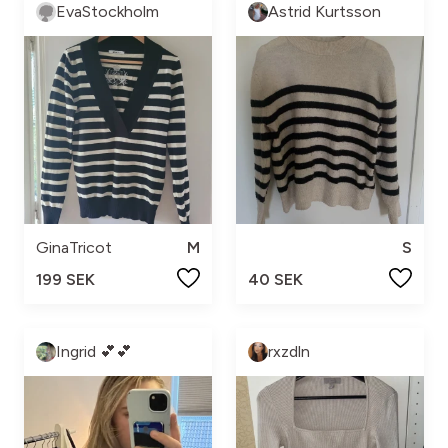
EvaStockholm
Astrid Kurtsson
GinaTricot
M
S
199 SEK
40 SEK
Ingrid 💕💕
rxzdln