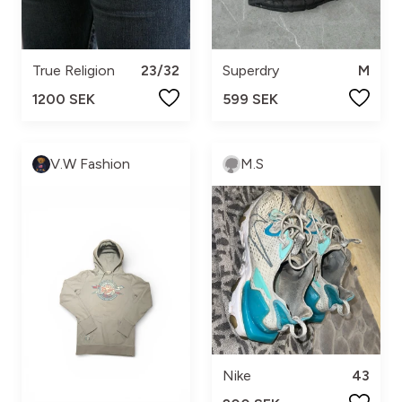
True Religion
23/32
Superdry
M
1200 SEK
599 SEK
V.W Fashion
M.S
Nike
43