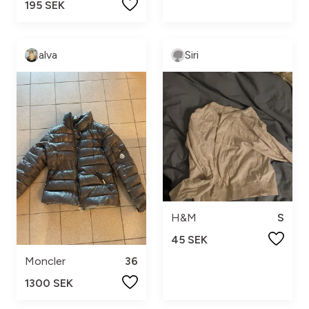
195 SEK
alva
Siri
H&M
S
45 SEK
Moncler
36
1300 SEK