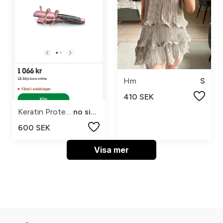
Hm
S
410 SEK
Keratin Protect
no size
600 SEK
Visa mer