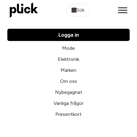
Sök
Logga in
Mode
Elektronik
Märken
Om oss
Nybegagnat
Vanliga frågor
Presentkort