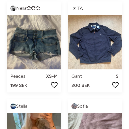
Nella💞💞💞
TA
Peaces
XS-M
Gant
S
199 SEK
300 SEK
Stella
Sofia