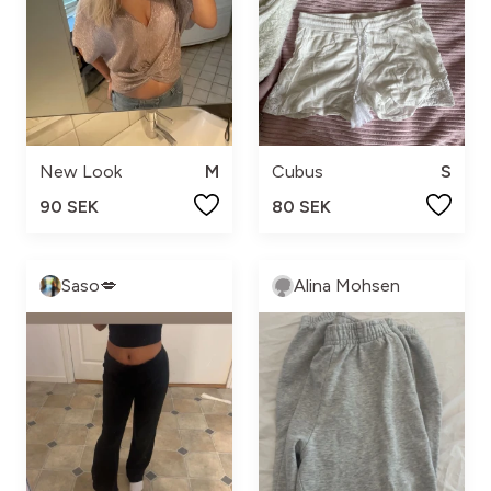
New Look
M
Cubus
S
90 SEK
80 SEK
Saso💋
Alina Mohsen