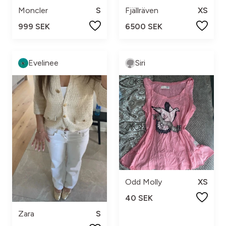
Moncler
S
Fjällräven
XS
999 SEK
6500 SEK
Evelinee
Siri
Odd Molly
XS
40 SEK
Zara
S