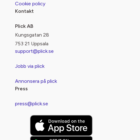
Cookie policy
Kontakt
Plick AB
Kungsgatan 28
753 21 Uppsala
support@plick.se
Jobb via plick
Annonsera på plick
Press
press@plick.se