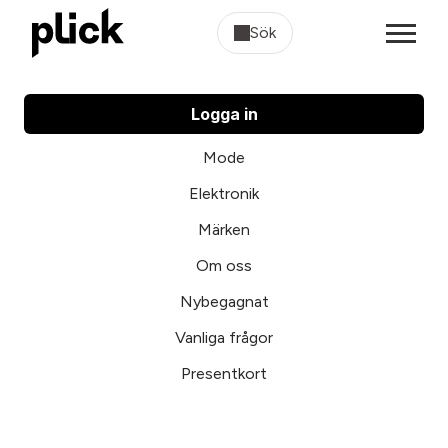
Sök
Logga in
Mode
Elektronik
Märken
Om oss
Nybegagnat
Vanliga frågor
Presentkort