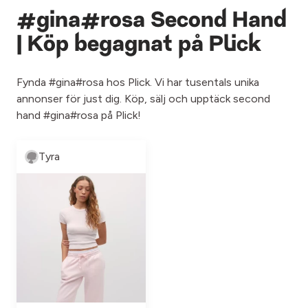
#gina#rosa Second Hand
| Köp begagnat på Plick
Fynda #gina#rosa hos Plick. Vi har tusentals unika
annonser för just dig. Köp, sälj och upptäck second
hand #gina#rosa på Plick!
Tyra