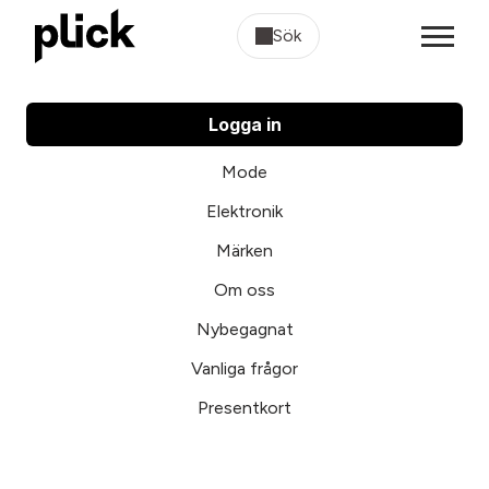
Sök
Logga in
Mode
Elektronik
Märken
Om oss
Nybegagnat
Vanliga frågor
Presentkort