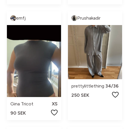
emfj
Prushakadir
prettylittlething
34/36
250 SEK
Gina Tricot
XS
90 SEK