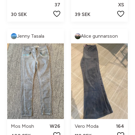
37
XS
30 SEK
39 SEK
Jenny Tasala
Alice gunnarsson
Mos Mosh
W26
Vero Moda
164