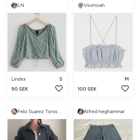
LN
Vsvmoah
Lindex
S
M
90 SEK
100 SEK
Feliz Suarez Torsson
Alfred heghammar