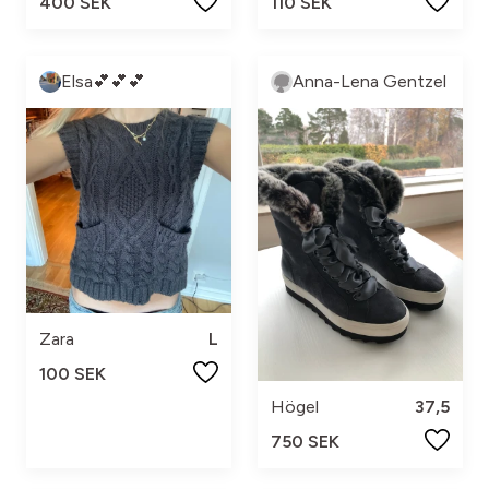
400 SEK
110 SEK
Elsa💕💕💕
Anna-Lena Gentzel
Zara
L
100 SEK
Högel
37,5
750 SEK