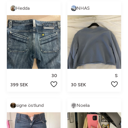
Hedda
NHAS
30
S
399 SEK
30 SEK
signe östlund
Noelia