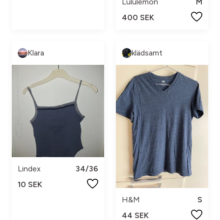
Lululemon
M
400 SEK
Klara
klädsamt
Lindex
34/36
10 SEK
H&M
S
44 SEK