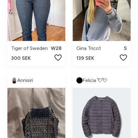
Tiger of Sweden
W28
Gina Tricot
S
300 SEK
139 SEK
Annisiri
Felicia 💘💘