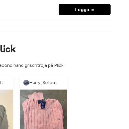
Logga in
lick
second hand grischtröja på Plick!
lt
Harry_Sellout