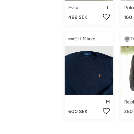
Evisu
L
Polo
499 SEK
160
Ett Märke
T
M
Ralp
600 SEK
350