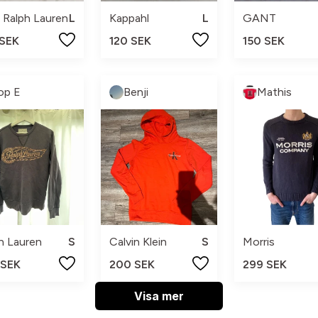
 Ralph Lauren
L
Kappahl
L
GANT
 SEK
120 SEK
150 SEK
op E
Benji
Mathis
h Lauren
S
Calvin Klein
S
Morris
 SEK
200 SEK
299 SEK
Visa mer