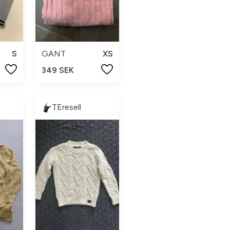
S
GANT
XS
349 SEK
TEresell