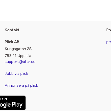
Kontakt
Pr
Plick AB
pr
Kungsgatan 28
753 21 Uppsala
support@plick.se
Jobb via plick
Annonsera på plick