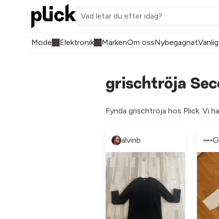
Mode
Elektronik
Märken
Om oss
Nybegagnat
Vanlig
grischtröja Se
Fynda grischtröja hos Plick. Vi h
alvinb
G