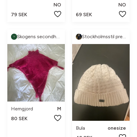
NO
NO
79 SEK
69 SEK
Skogens secondhand
Stockholmsstil pre-loved🩷
Hemgjord
M
80 SEK
Bula
onesize