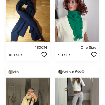
183CM
One Size
100 SEK
90 SEK
elin
Sellout⛑️❌🐵