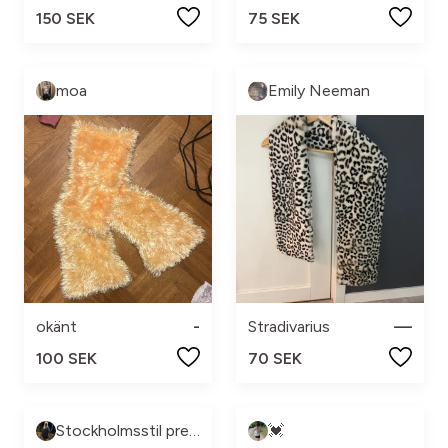
150 SEK
75 SEK
moa
Emily Neeman
okänt
-
Stradivarius
—
100 SEK
70 SEK
Stockholmsstil pre-loved🩷
💓