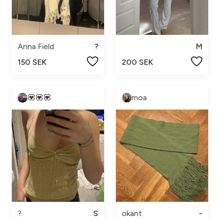
Anna Field
?
M
150 SEK
200 SEK
💟💟💟
moa
?
S
okänt
-