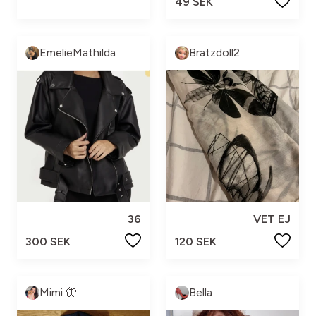
49 SEK
EmelieMathilda
Bratzdoll2
36
VET EJ
300 SEK
120 SEK
Mimi 🦋
Bella