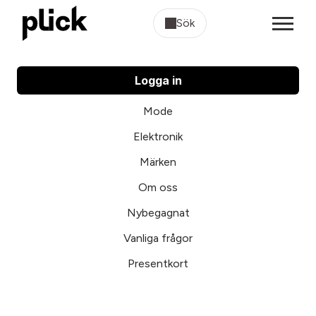
Sök
Logga in
Mode
Elektronik
Märken
Om oss
Nybegagnat
Vanliga frågor
Presentkort