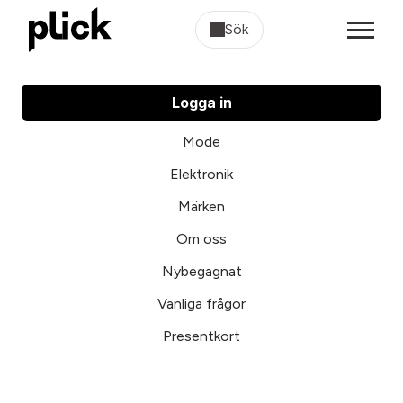
Sök
Logga in
Mode
Elektronik
Märken
Om oss
Nybegagnat
Vanliga frågor
Presentkort