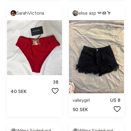
SarahVictoria
elise asp 🪽🪷🦩
38
40 SEK
valleygirl
US 8
50 SEK
Wilma Söderlund
Wilma Söderlund