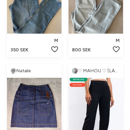
M
M
350 SEK
800 SEK
Natalie
♡ MAHOU ♡ [LÄS BIO!] 🩷