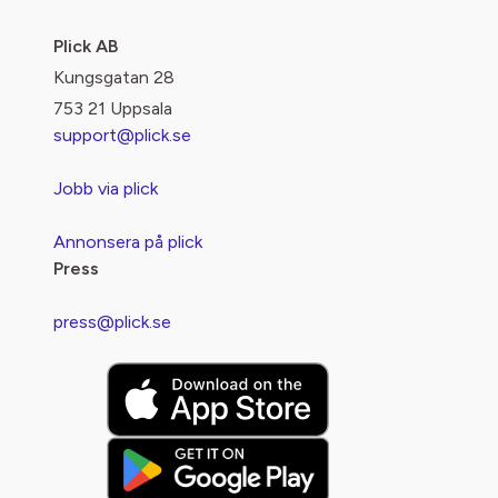
Plick AB
Kungsgatan 28
753 21 Uppsala
support@plick.se
Jobb via plick
Annonsera på plick
Press
press@plick.se