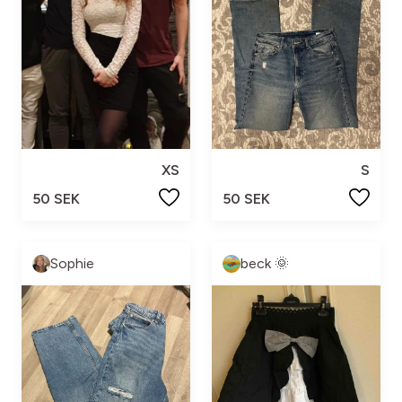
XS
S
50 SEK
50 SEK
Sophie
beck 🌞