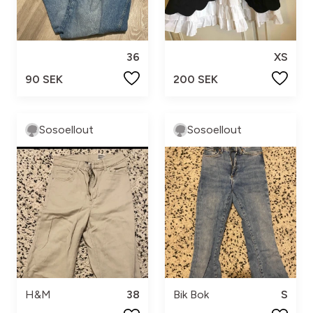
36
XS
90 SEK
200 SEK
Sosoellout
Sosoellout
H&M
38
Bik Bok
S