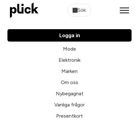
Sök
Logga in
Mode
Elektronik
Märken
Om oss
Nybegagnat
Vanliga frågor
Presentkort