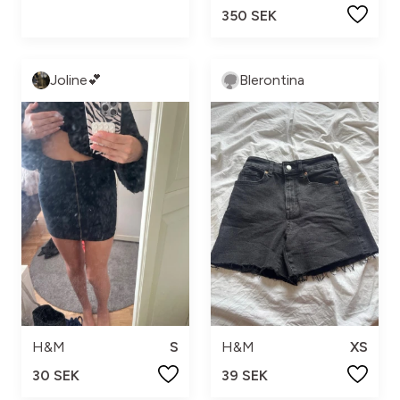
350 SEK
Joline💕
Blerontina
H&M
S
H&M
XS
30 SEK
39 SEK