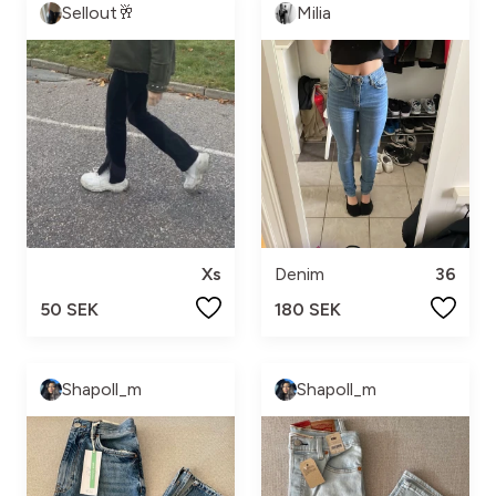
Sellout🥂
Milia
Xs
Denim
36
50 SEK
180 SEK
Shapoll_m
Shapoll_m