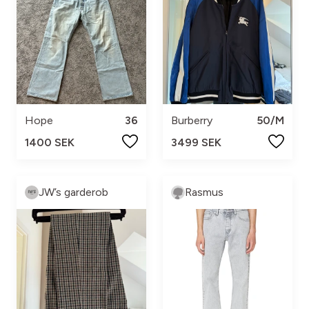
Hope
36
Burberry
50/M
1400 SEK
3499 SEK
JW’s garderob
Rasmus