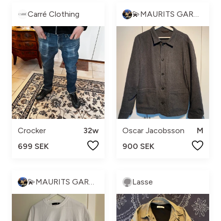
Carré Clothing
💫MAURITS GARDEROB💫
Crocker
32w
Oscar Jacobsson
M
699 SEK
900 SEK
💫MAURITS GARDEROB💫
Lasse