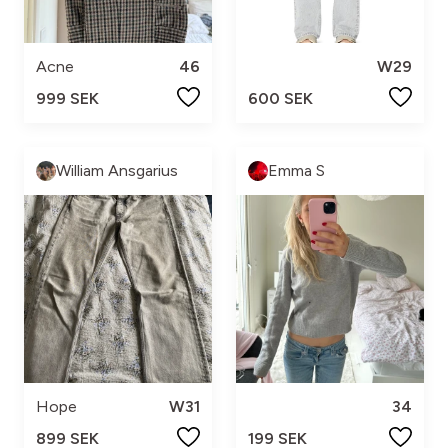
Acne
46
W29
999 SEK
600 SEK
William Ansgarius
Emma S
Hope
W31
34
899 SEK
199 SEK