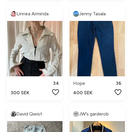
Linnea Arminda
Jenny Tasala
34
Hope
36
300 SEK
400 SEK
David Qwist
JW’s garderob