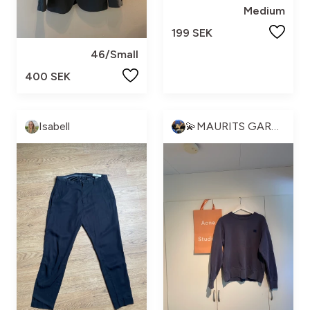
Medium
199 SEK
46/Small
400 SEK
Isabell
💫MAURITS GARDEROB💫