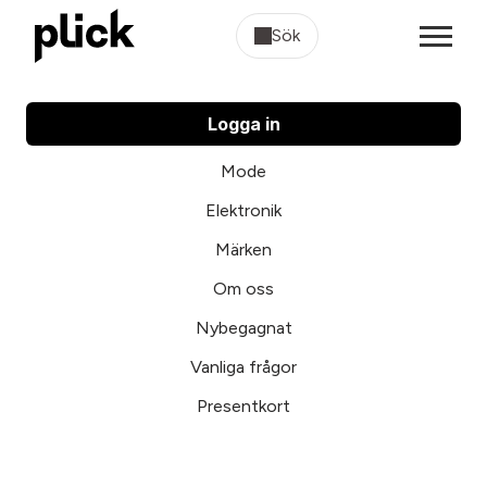
Sök
Logga in
Mode
Elektronik
Märken
Om oss
Nybegagnat
Vanliga frågor
Presentkort