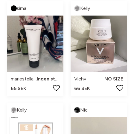
sima
Kelly
mariestellamaris
Ingen storlek
Vichy
NO SIZE
65 SEK
66 SEK
Kelly
Nic