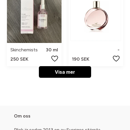
Skinchemists
30 ml
-
250 SEK
190 SEK
Visa mer
Om oss
Plick är sedan 2013 en av Sveriges största