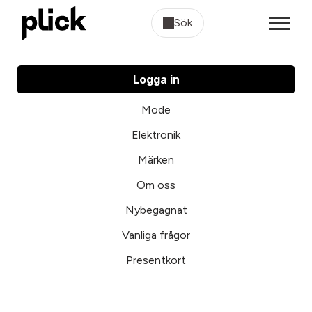
Sök
Logga in
Mode
Elektronik
Märken
Om oss
Nybegagnat
Vanliga frågor
Presentkort