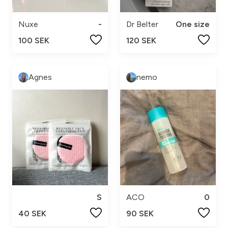
Nuxe
-
Dr Belter
One size
100 SEK
120 SEK
Agnes
nemo
S
ACO
0
40 SEK
90 SEK