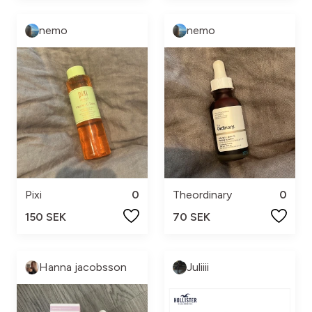
nemo
nemo
Pixi
0
Theordinary
0
150 SEK
70 SEK
Hanna jacobsson
Juliiii