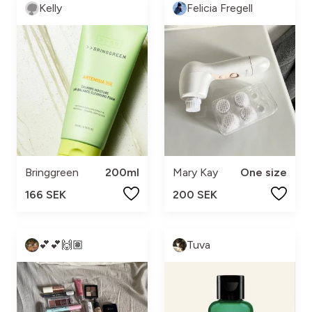
Kelly
Felicia Fregell
Bringgreen
200ml
Mary Kay
One size
166 SEK
200 SEK
💕💕🙌🏽
Tuva