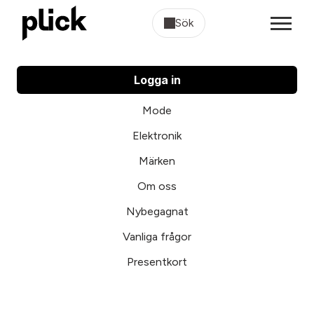
Sök
Logga in
Mode
Elektronik
Märken
Om oss
Nybegagnat
Vanliga frågor
Presentkort