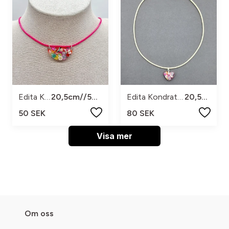
Edita Kondrat art
20,5cm//50%rabatt ingår
Edita Kondrat art
20,5cm
50 SEK
80 SEK
Visa mer
Om oss