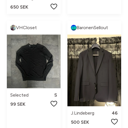
650 SEK
VHCloset
BaronenSellout
Selected
S
99 SEK
J.Lindeberg
46
500 SEK