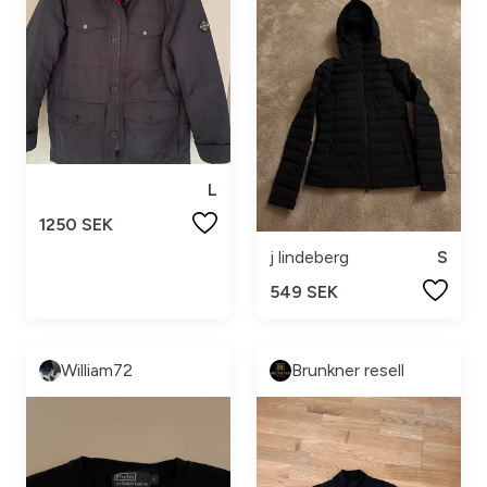
L
1250 SEK
j lindeberg
S
549 SEK
William72
Brunkner resell