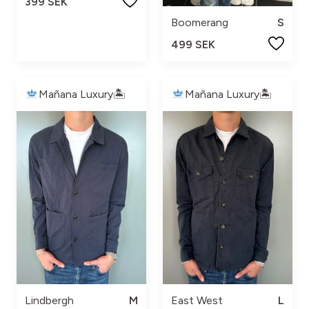
399 SEK
Boomerang
S
499 SEK
Mañana Luxury🏝️
Mañana Luxury🏝️
Lindbergh
M
East West
L