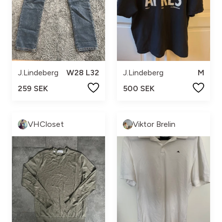
J.Lindeberg
W28 L32
J.Lindeberg
M
259 SEK
500 SEK
VHCloset
Viktor Brelin