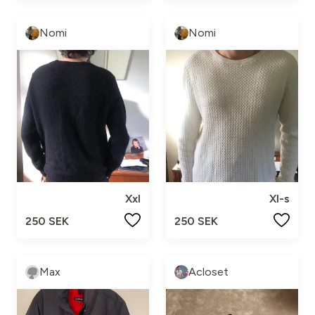
Nomi
Nomi
Xxl
Xl-s
250 SEK
250 SEK
Max
Acloset