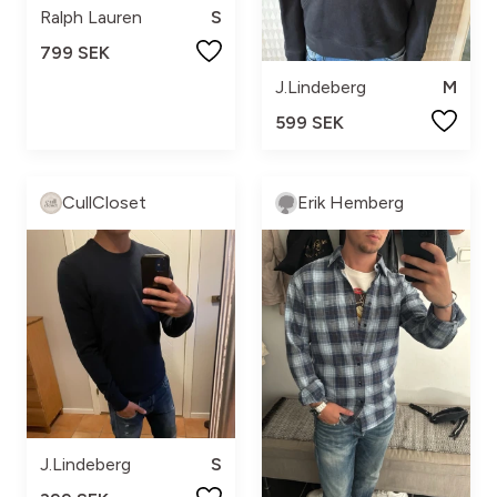
Ralph Lauren
S
799 SEK
J.Lindeberg
M
599 SEK
CullCloset
Erik Hemberg
J.Lindeberg
S