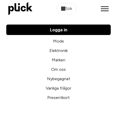
Sök
Logga in
Mode
Elektronik
Märken
Om oss
Nybegagnat
Vanliga frågor
Presentkort