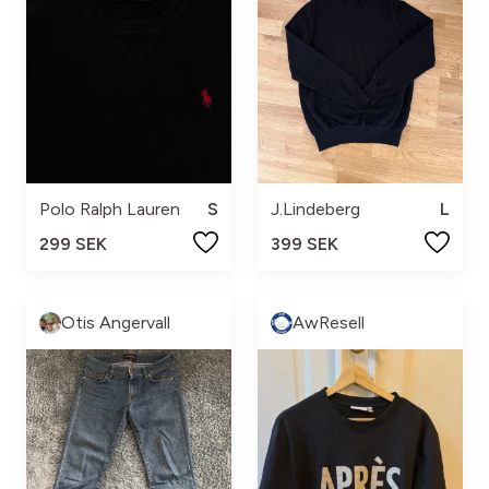
Polo Ralph Lauren
S
J.Lindeberg
L
299 SEK
399 SEK
Otis Angervall
AwResell