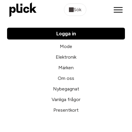
Sök
Logga in
Mode
Elektronik
Märken
Om oss
Nybegagnat
Vanliga frågor
Presentkort