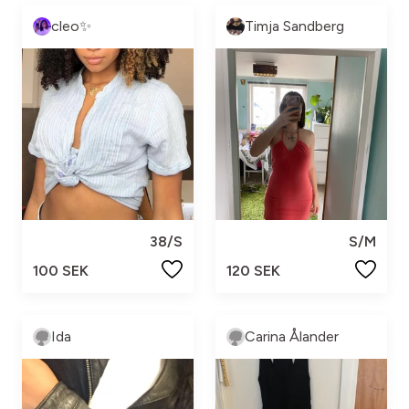
cleo✨
Timja Sandberg
38/S
S/M
100 SEK
120 SEK
Ida
Carina Ålander