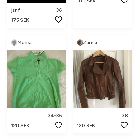
100 SEK
jsnf
36
175 SEK
Melina
Zanna
34-36
38
120 SEK
120 SEK