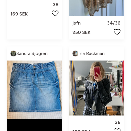
38
169 SEK
jsfn
34/36
250 SEK
Sandra Sjögren
Ina Backman
36