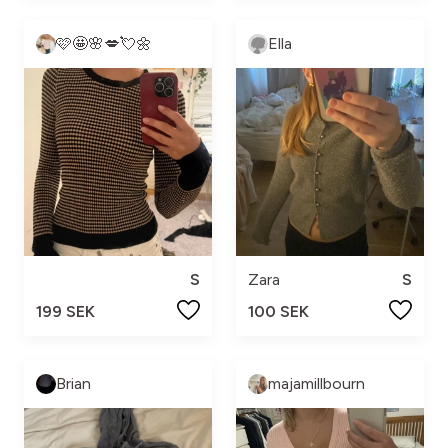
🩷🤩🌸💋💘🌼
Ella
S
Zara
S
199 SEK
100 SEK
Brian
majamillbourn