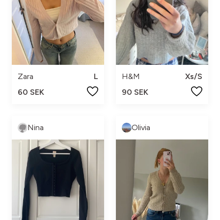
Zara
L
H&M
Xs/S
60 SEK
90 SEK
Nina
Olivia