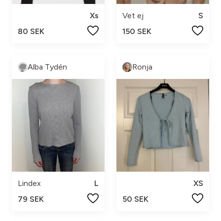
Xs
Vet ej
S
80 SEK
150 SEK
Alba Tydén
Ronja
Lindex
L
XS
79 SEK
50 SEK