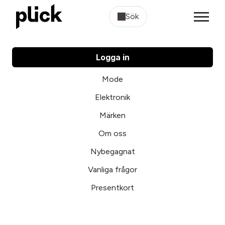
Sök
Logga in
Mode
Elektronik
Märken
Om oss
Nybegagnat
Vanliga frågor
Presentkort