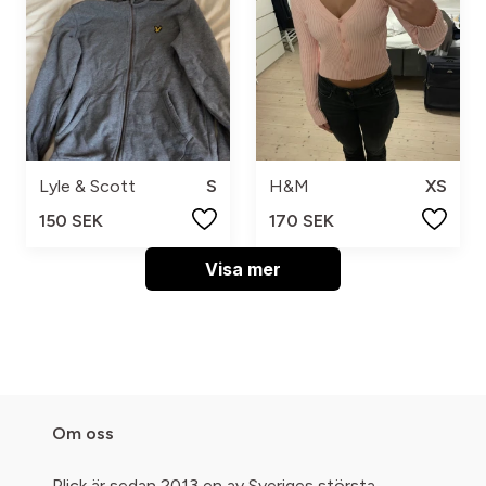
Lyle & Scott
S
H&M
XS
150 SEK
170 SEK
Visa mer
Om oss
Plick är sedan 2013 en av Sveriges största