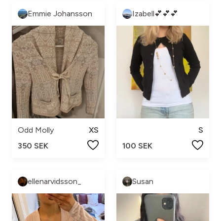
Emmie Johansson
Izabell💕💕💕
Odd Molly
XS
S
350 SEK
100 SEK
ellenarvidsson_
Susan