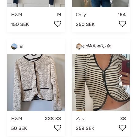
H&M
M
Only
164
150 SEK
250 SEK
Iris
🩷🤩🌸💋💘🌼
H&M
XXS XS
Zara
38
50 SEK
259 SEK