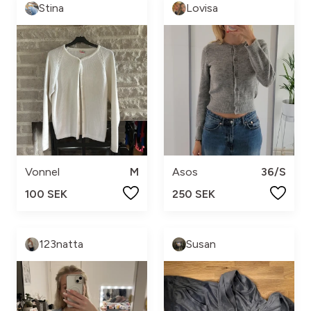
Stina
Lovisa
Vonnel
M
Asos
36/S
100 SEK
250 SEK
123natta
Susan