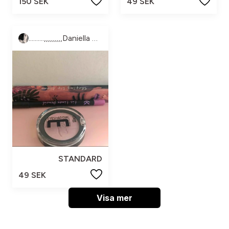
150 SEK
49 SEK
..........,,,,,,,,,Daniella Ekströms.............,,, *shopp SilverTornet*
STANDARD
49 SEK
Visa mer