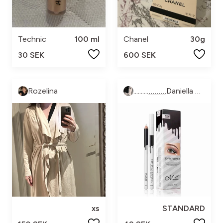
Technic
100 ml
Chanel
30g
30 SEK
600 SEK
Rozelina
..........,,,,,,,,,Daniella Ekströms.............,,, *shopp SilverTornet*
xs
STANDARD