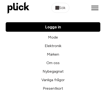
Sök
Logga in
Mode
Elektronik
Märken
Om oss
Nybegagnat
Vanliga frågor
Presentkort