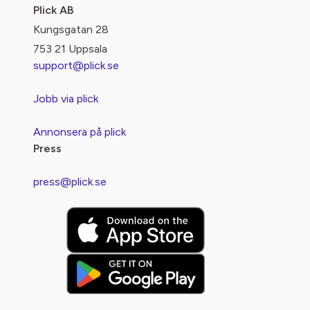
Plick AB
Kungsgatan 28
753 21 Uppsala
support@plick.se
Jobb via plick
Annonsera på plick
Press
press@plick.se