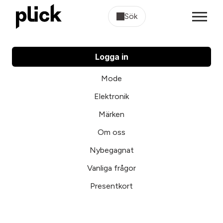
Sök
Logga in
Mode
Elektronik
Märken
Om oss
Nybegagnat
Vanliga frågor
Presentkort