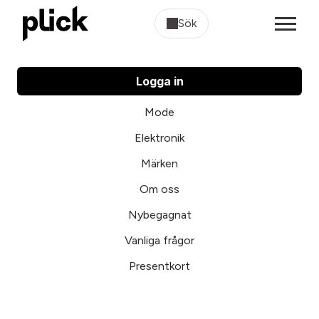
Sök
Logga in
Mode
Elektronik
Märken
Om oss
Nybegagnat
Vanliga frågor
Presentkort