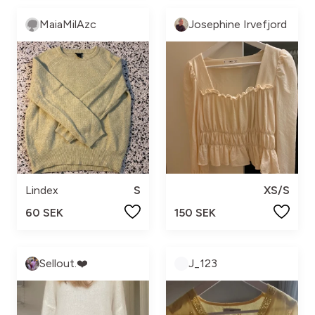
MaiaMilAzc
Josephine Irvefjord
Lindex
S
XS/S
60 SEK
150 SEK
Sellout.❤️
J_123