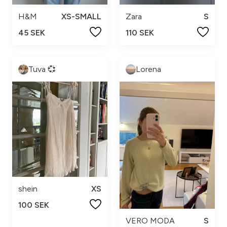
H&M
XS-SMALL
Zara
S
45 SEK
110 SEK
Tuva 💞
Lorena
shein
XS
100 SEK
VERO MODA
S