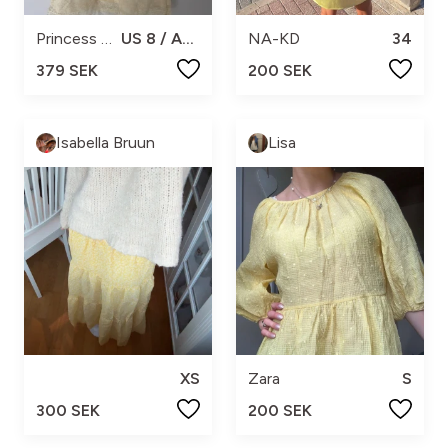
Princess Polly
US 8 / AU 12
NA-KD
34
379 SEK
200 SEK
Isabella Bruun
Lisa
XS
Zara
S
300 SEK
200 SEK