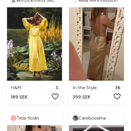
♻️Stockholms Second Hand♻️
Bella Reinholdsson
H&M
S
In the Style
36
189 SEK
399 SEK
Tilda flodin
Careboselma