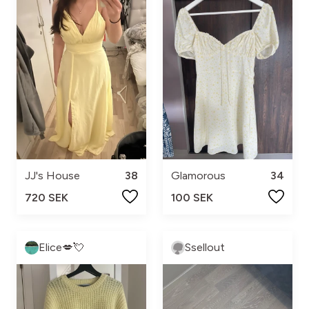
JJ's House
38
Glamorous
34
720 SEK
100 SEK
Elice💋💘
Ssellout