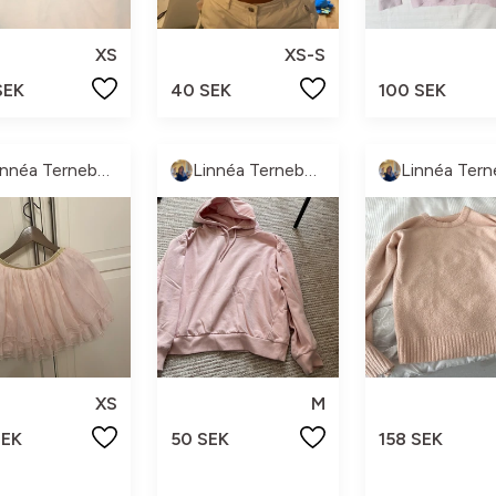
XS
XS-S
SEK
40 SEK
100 SEK
Linnéa Terneborg
Linnéa Terneborg
XS
M
SEK
50 SEK
158 SEK