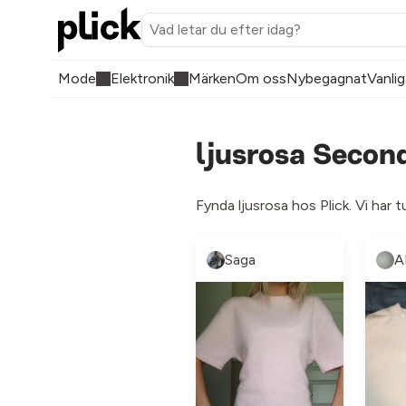
Mode
Elektronik
Märken
Om oss
Nybegagnat
Vanlig
ljusrosa Secon
Fynda ljusrosa hos Plick. Vi har 
Saga
A