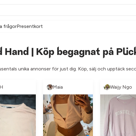
a frågor
Presentkort
d Hand | Köp begagnat på Plic
tusentals unika annonser för just dig. Köp, sälj och upptäck sec
H
Maia
Waijy Ngo