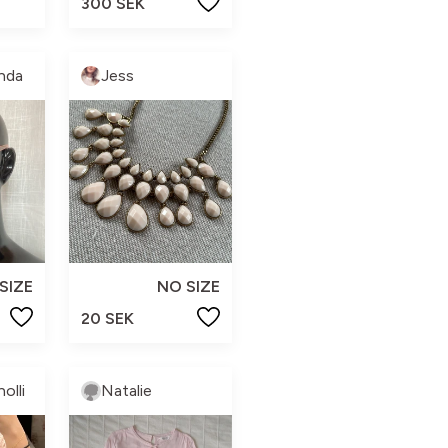
300 SEK
nda
Jess
SIZE
NO SIZE
20 SEK
olli
Natalie