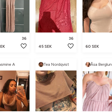
36
36
SEK
45 SEK
60 SEK
asmine A
Tea Nordqvist
Åsa Berglun