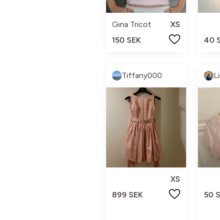
Gina Tricot
XS
150 SEK
40 
Tiffany000
XS
899 SEK
50 