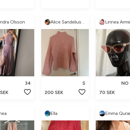
indra Olsson
Alice Sandelius ❤️
Linnea Armi
34
S
NO 
 SEK
200 SEK
70 SEK
hea
Ella
Emma Quran