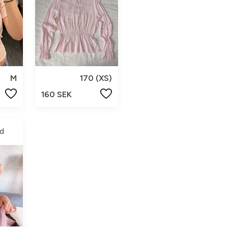
M
170 (XS)
160 SEK
d