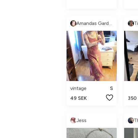
Amandas Garderob
T
vintage
S
49 SEK
350
Jess
T