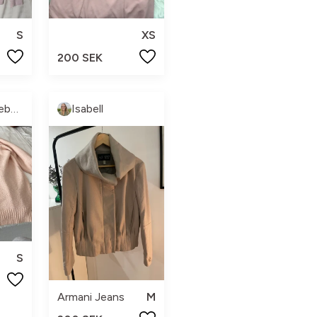
S
XS
200 SEK
Linnéa Terneborg
Isabell
S
Armani Jeans
M