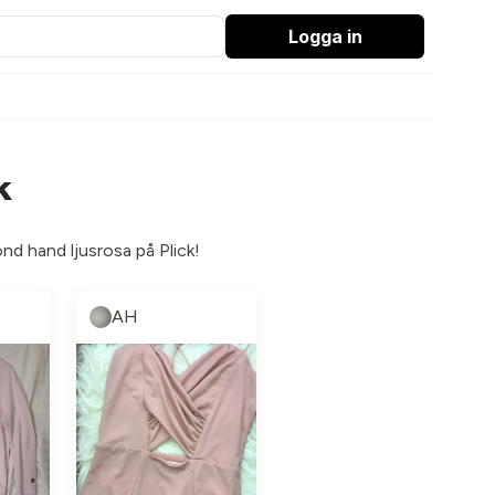
Logga in
k
ond hand ljusrosa på Plick!
AH