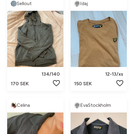
Sellout
Idaj
134/140
12-13/xs
170 SEK
150 SEK
Celina
EvaStockholm