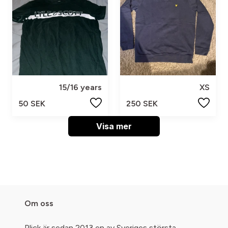
15/16 years
XS
50 SEK
250 SEK
Visa mer
Om oss
Plick är sedan 2013 en av Sveriges största