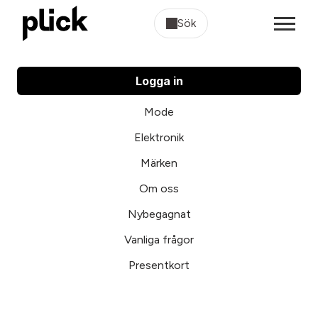
Sök
Logga in
Mode
Elektronik
Märken
Om oss
Nybegagnat
Vanliga frågor
Presentkort