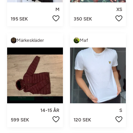
M
XS
195 SEK
350 SEK
Märkeskläder
Maf
14-15 ÅR
S
599 SEK
120 SEK