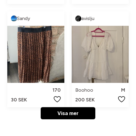
Sandy
avislju
170
Boohoo
M
30 SEK
200 SEK
Visa mer