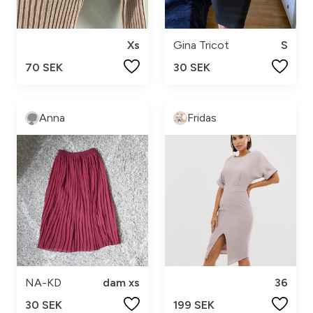
Xs
Gina Tricot
S
70 SEK
30 SEK
Anna
Fridas
NA-KD
dam xs
36
30 SEK
199 SEK