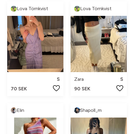
Lova Törnkvist
Lova Törnkvist
S
Zara
S
70 SEK
90 SEK
Elin
Shapoll_m