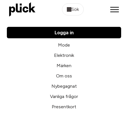
Sök
Logga in
Mode
Elektronik
Märken
Om oss
Nybegagnat
Vanliga frågor
Presentkort