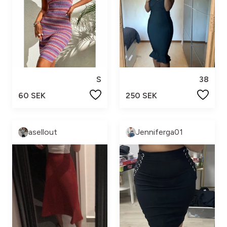
S
38
60 SEK
250 SEK
asellout
Jenniferga01