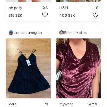
oh polly
XS
H&M
S
315 SEK
400 SEK
Linnea Lundgren
Emma Matos
Zara
M
Mywear
S/M/L