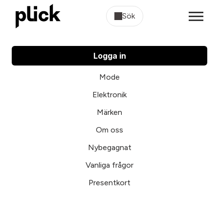
Sök
Logga in
Mode
Elektronik
Märken
Om oss
Nybegagnat
Vanliga frågor
Presentkort