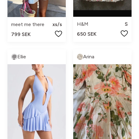
H&M
S
meet me there
xs/s
650 SEK
799 SEK
Ellie
Arina