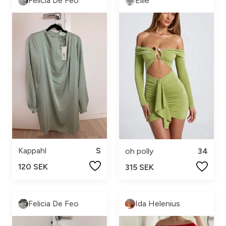
Felicia De Feo
Ellie
Kappahl
S
oh polly
34
120 SEK
315 SEK
Felicia De Feo
Ida Helenius