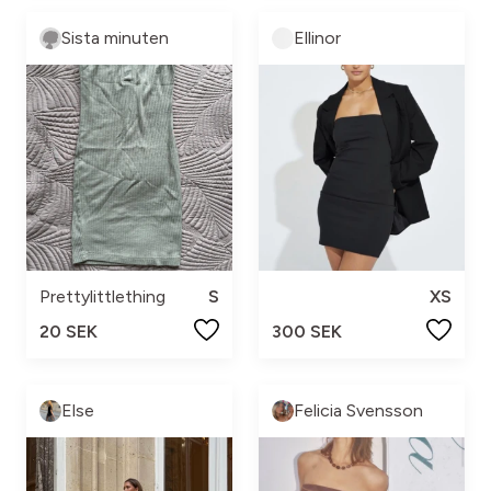
Sista minuten
Ellinor
Prettylittlething
S
XS
20 SEK
300 SEK
Else
Felicia Svensson