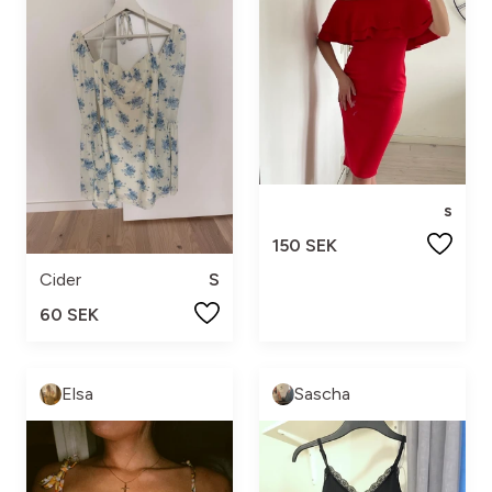
s
150 SEK
Cider
S
60 SEK
Elsa
Sascha