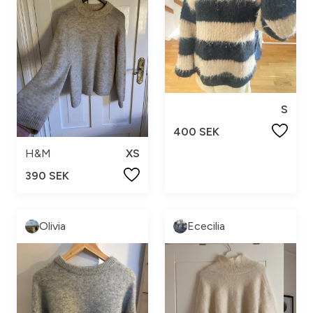
S
400 SEK
H&M
XS
390 SEK
Olivia
Ececilia