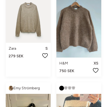
Zara
S
279 SEK
H&M
XS
750 SEK
Emy Strömberg
🌸🌸🌸