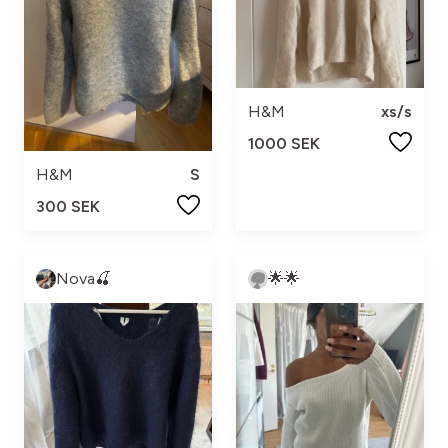
H&M
xs/s
1000 SEK
H&M
S
300 SEK
Nova🍒
🌟🌟