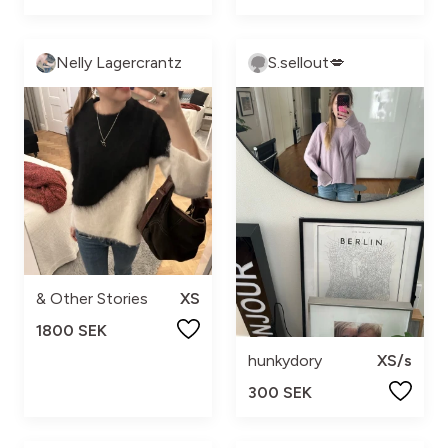
Nelly Lagercrantz
S.sellout💋
& Other Stories
XS
1800 SEK
hunkydory
XS/s
300 SEK