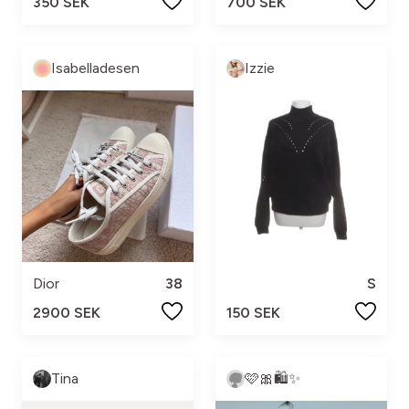
350 SEK
700 SEK
Isabelladesen
Izzie
Dior
38
S
2900 SEK
150 SEK
Tina
🩷🎀🛍️✨