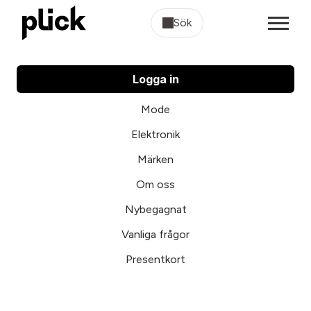
Sök
Logga in
Mode
Elektronik
Märken
Om oss
Nybegagnat
Vanliga frågor
Presentkort