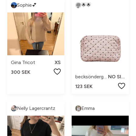
Sophie💕
🌟🌟
Gina Tricot
XS
300 SEK
becksöndergaard
NO SIZE
123 SEK
Nelly Lagercrantz
Emma