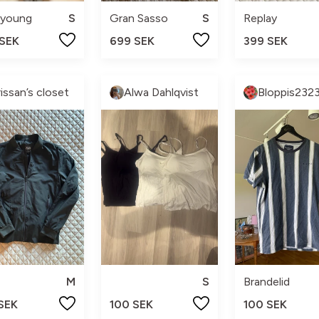
 young
S
Gran Sasso
S
Replay
 SEK
699 SEK
399 SEK
rissan’s closet
Alwa Dahlqvist
Bloppis232
M
S
Brandelid
 SEK
100 SEK
100 SEK