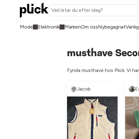
Mode
Elektronik
Märken
Om oss
Nybegagnat
Vanlig
musthave Secon
Fynda musthave hos Plick. Vi har
Jacob
E