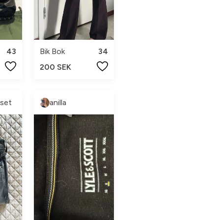
43
Bik Bok
34
200 SEK
oset
anilla