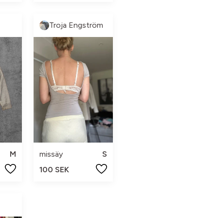
Troja Engström
M
missäy
S
100 SEK