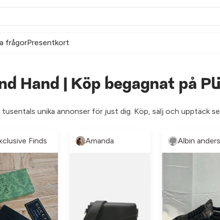
a frågor
Presentkort
d Hand | Köp begagnat på Pl
 tusentals unika annonser för just dig. Köp, sälj och upptäck 
xclusive Finds
Amanda
Albin ander