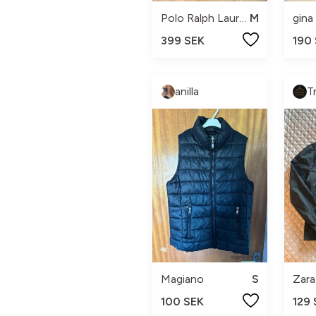
Polo Ralph Lauren
M
gina
399 SEK
190
anilla
T
Magiano
S
Zara
100 SEK
129