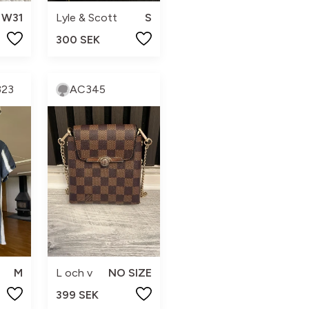
W31
Lyle & Scott
S
300 SEK
323
AC345
M
L och v
NO SIZE
399 SEK