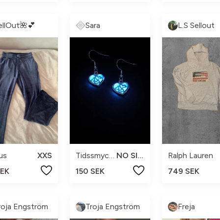
ellOut🌺💕
Sara
L.S Sellout
us
XXS
Tidssmycken
NO SIZE
Ralph Lauren
SEK
150 SEK
749 SEK
roja Engström
Troja Engström
Freja