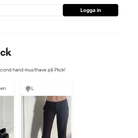
Logga in
ick
second hand musthave på Plick!
sen
L