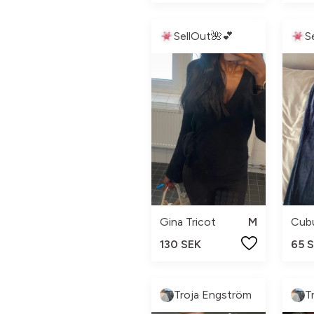
SellOut🌺💕
S
Gina Tricot
M
Cub
130 SEK
65 
Troja Engström
T