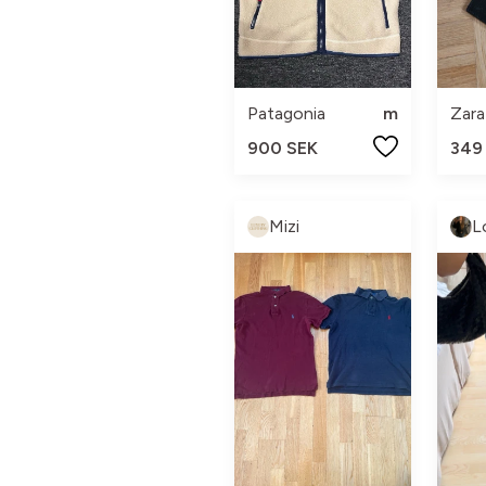
Patagonia
m
Zara
900 SEK
349
Mizi
L