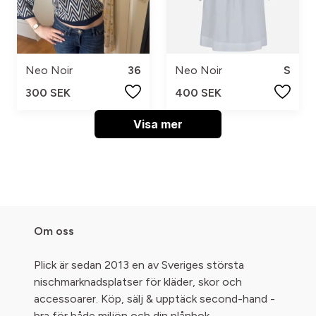
Neo Noir
36
Neo Noir
S
300 SEK
400 SEK
Visa mer
Om oss
Plick är sedan 2013 en av Sveriges största
nischmarknadsplatser för kläder, skor och
accessoarer. Köp, sälj & upptäck second-hand -
bra för både miljön och din plånbok.