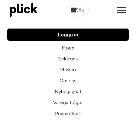
Sök
Logga in
Mode
Elektronik
Märken
Om oss
Nybegagnat
Vanliga frågor
Presentkort