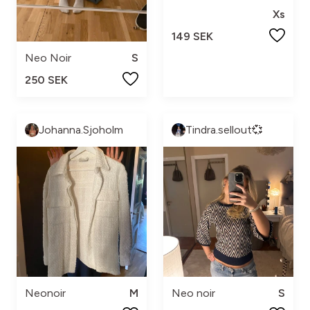
Xs
149 SEK
Neo Noir
S
250 SEK
Johanna.Sjoholm
Tindra.sellout💞
Neonoir
M
Neo noir
S