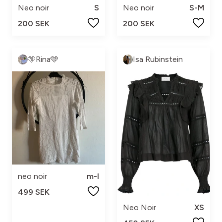
Neo noir
S
Neo noir
S-M
200 SEK
200 SEK
🩵Rina🩵
Isa Rubinstein
neo noir
m-l
499 SEK
Neo Noir
XS