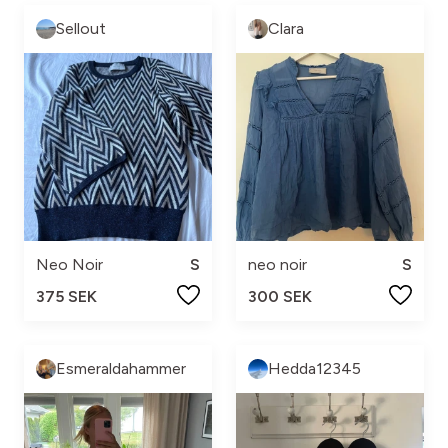
Sellout
Clara
Neo Noir
S
neo noir
S
375 SEK
300 SEK
Esmeraldahammer
Hedda12345