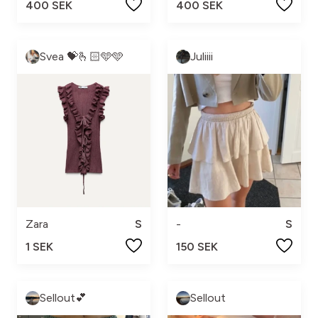
400 SEK
400 SEK
Svea 💝🫰🏻🩵🩵
Juliiii
Zara
S
-
S
1 SEK
150 SEK
Sellout💕
Sellout