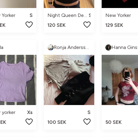
 Yorker
S
Night Queen Design by Josefine
S
New Yorker
SEK
120 SEK
129 SEK
la
Ronja Andersson⚡️
 yorker
Xs
S
SEK
100 SEK
50 SEK