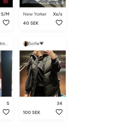
S/M
New Yorker
Xs/s
40 SEK
Hanna Ginstmark
Sofie💗
S
34
100 SEK