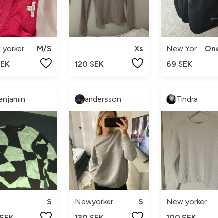
 yorker
M/S
Xs
New Yorker
SEK
120 SEK
69 SEK
enjamin
andersson
Tindra
S
Newyorker
S
New yorker
 SEK
130 SEK
100 SEK