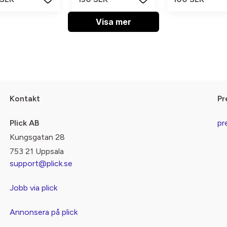
Visa mer
Kontakt
Pr
Plick AB
pr
Kungsgatan 28
753 21 Uppsala
support@plick.se
Jobb via plick
Annonsera på plick