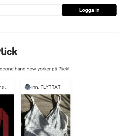
Logga in
lick
 second hand new yorker på Plick!
♻️Stockholms Second Hand♻️
linn, FLYTTAT