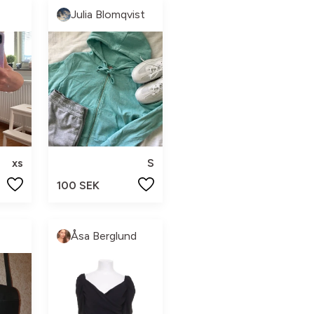
Julia Blomqvist
xs
S
100 SEK
Åsa Berglund