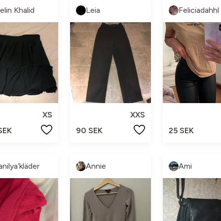
elin Khalid
Leia
Feliciadahhl
XS
XXS
SEK
90 SEK
25 SEK
anilya’kläder
Annie
Ami