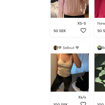
XS-S
New
50 SEK
50 
🤎 Sellout 🤎
B
Xs/s
100 SEK
100