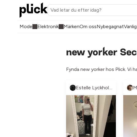
Mode
Elektronik
Märken
Om oss
Nybegagnat
Vanlig
new yorker Sec
Fynda new yorker hos Plick. Vi h
Estelle Lyckholm
M