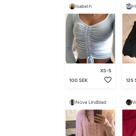
Isabel.h
H
XS-S
100 SEK
125 
Nova Lindblad
V