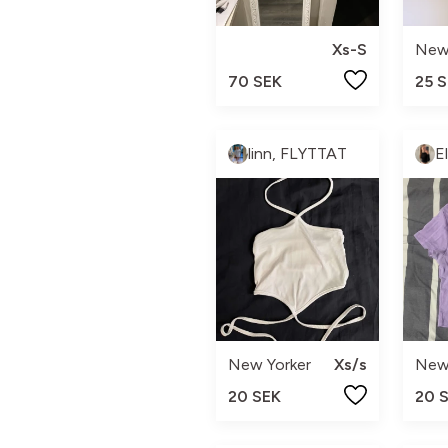
Xs-S
New
70 SEK
25 
linn, FLYTTAT
El
New Yorker
Xs/s
New
20 SEK
20 