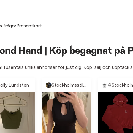
a frågor
Presentkort
ond Hand | Köp begagnat på P
ar tusentals unika annonser för just dig. Köp, sälj och upptäck
olly Lundsten
Stockholmsstil pre-loved🩷