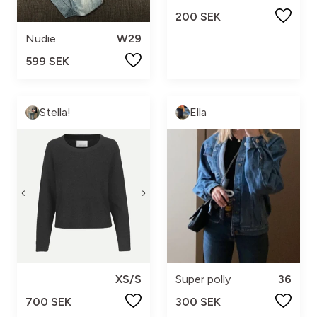
200 SEK
Nudie
W29
599 SEK
Stella!
Ella
XS/S
Super polly
36
700 SEK
300 SEK