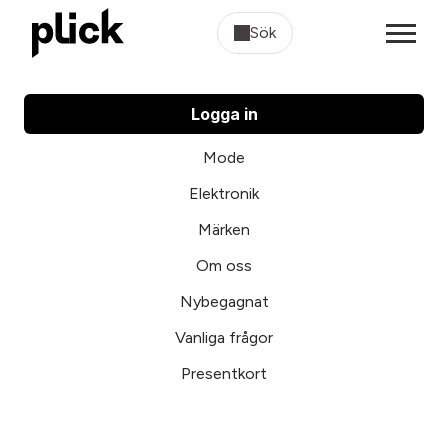
Sök
Logga in
Mode
Elektronik
Märken
Om oss
Nybegagnat
Vanliga frågor
Presentkort