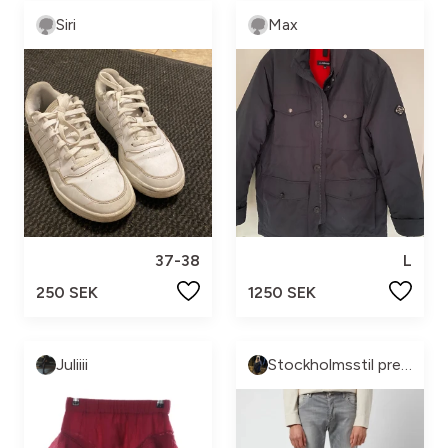
Siri
Max
37-38
L
250 SEK
1250 SEK
Juliiii
Stockholmsstil pre-loved🩷