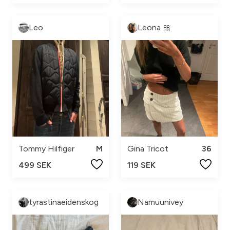
Leo
Leona 🎀
Tommy Hilfiger
M
Gina Tricot
36
499 SEK
119 SEK
tyrastinaeidenskog
Namuunivey