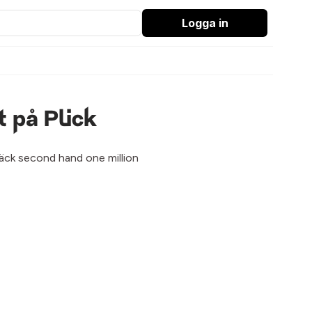
Logga in
 på Plick
ptäck second hand one million