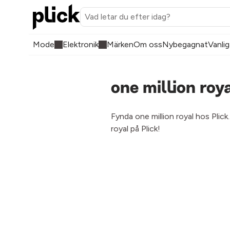
Mode
Elektronik
Märken
Om oss
Nybegagnat
Vanlig
one million roy
Fynda one million royal hos Plick
royal på Plick!