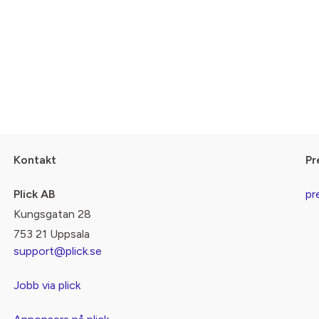
Kontakt
Pr
Plick AB
pr
Kungsgatan 28
753 21 Uppsala
support@plick.se
Jobb via plick