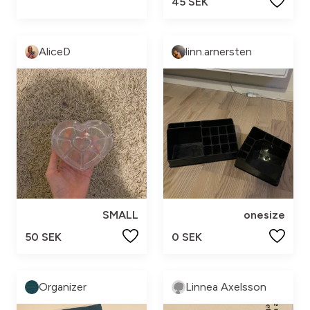
45 SEK
AliceD
linn.arnersten
SMALL
onesize
50 SEK
0 SEK
Organizer
Linnea Axelsson