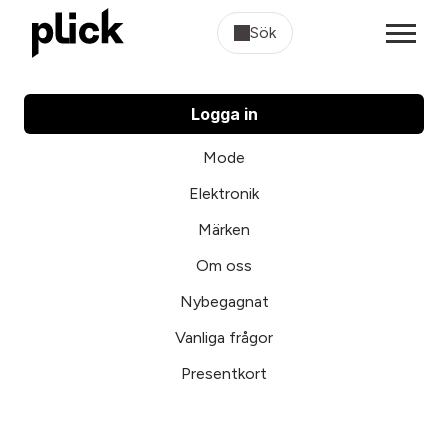
Sök
Logga in
Mode
Elektronik
Märken
Om oss
Nybegagnat
Vanliga frågor
Presentkort