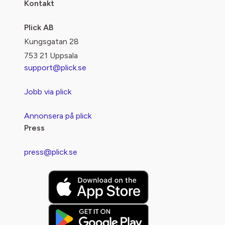
Kontakt
Plick AB
Kungsgatan 28
753 21 Uppsala
support@plick.se
Jobb via plick
Annonsera på plick
Press
press@plick.se