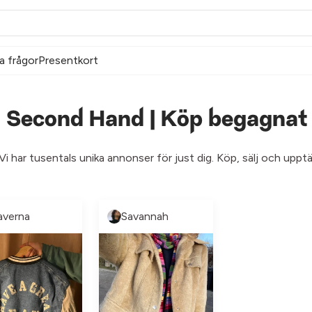
a frågor
Presentkort
a Second Hand | Köp begagnat 
 Vi har tusentals unika annonser för just dig. Köp, sälj och up
averna
Savannah