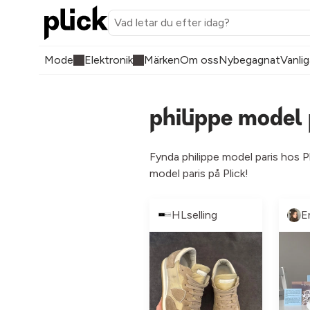
Mode
Elektronik
Märken
Om oss
Nybegagnat
Vanlig
philippe model
Fynda philippe model paris hos Pl
model paris på Plick!
HLselling