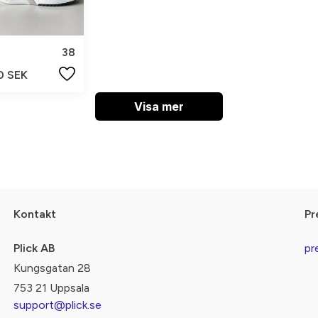
38
0 SEK
Visa mer
Kontakt
Pr
Plick AB
pr
Kungsgatan 28
753 21 Uppsala
support@plick.se