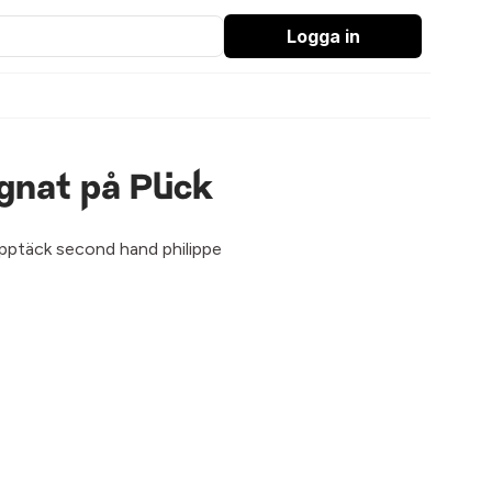
Logga in
gnat på Plick
 upptäck second hand philippe