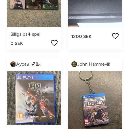
Billiga ps4 spel
1200 SEK
0 SEK
Ayca🎀💕🦢
John Hammevik