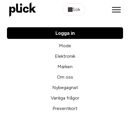
Sök
Logga in
Mode
Elektronik
Märken
Om oss
Nybegagnat
Vanliga frågor
Presentkort