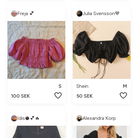
Freja 💕
Julia Svensson🤎
S
Shein
M
100 SEK
50 SEK
Idis🥥💕🔥
Alexandra Korp