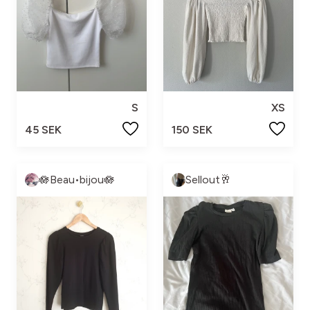
S
XS
45 SEK
150 SEK
🪷Beau•bijou🪷
Sellout🥂