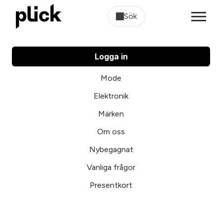
Sök
Logga in
Mode
Elektronik
Märken
Om oss
Nybegagnat
Vanliga frågor
Presentkort