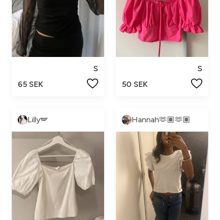
S
S
65 SEK
50 SEK
Lilly🪽
Hannah🫶🏽🫶🏽