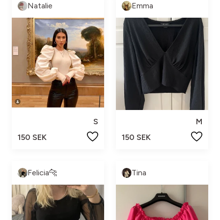
Natalie
Emma
S
M
150 SEK
150 SEK
Felicia🐆
Tina