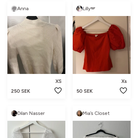
Anna
Lilly🪽
XS
Xs
250 SEK
50 SEK
Dilan Nasser
Mia’s Closet