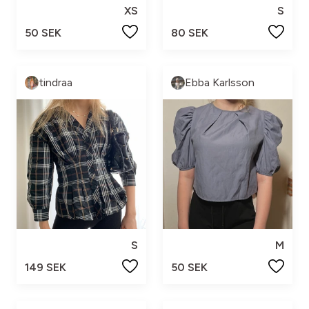
XS
S
50 SEK
80 SEK
tindraa
Ebba Karlsson
S
M
149 SEK
50 SEK