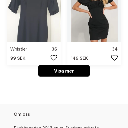
Whistler
36
34
99 SEK
149 SEK
Visa mer
Om oss
Plick är sedan 2013 en av Sveriges största